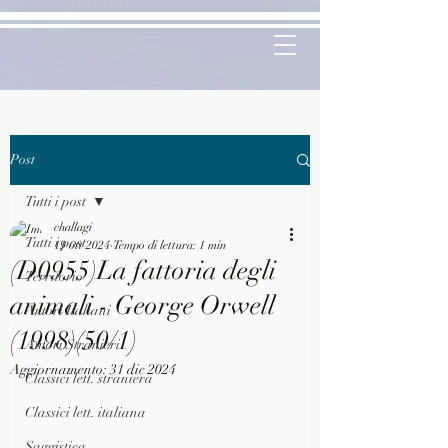
Post
Tutti i post
challagi
Tutti i post
19 ott 2024
Tempo di lettura: 1 min
(D0955)La fattoria degli
Territorio
animali - George Orwell
Autori Italiani
(1998)(50/1)
Autori Stranieri
Aggiornamento:
31 dic 2024
Classici lett. straniera
Classici lett. italiana
Saggistica