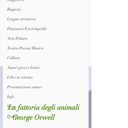
Ragazzi
Lingua straniera
Dizionari/Enciclopedie
Arte/Pittura
Teatro/Poesia/Musica
Collane
Autori greci e latini
Libri in vetrina
Presentazione autori
Info
La fattoria degli animali 
Vari
- George Orwell
Poesia