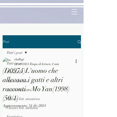
Post
Tutti i post
challagi
Tutti i post
18 ott 2024
Tempo di lettura: 2 min
(D0974)L'uomo che
Territorio
allevava i gatti e altri
Autori Italiani
racconti - Mo Yan(1998)
Autori Stranieri
(50/1)
Classici lett. straniera
Aggiornamento:
31 dic 2024
Classici lett. italiana
Saggistica