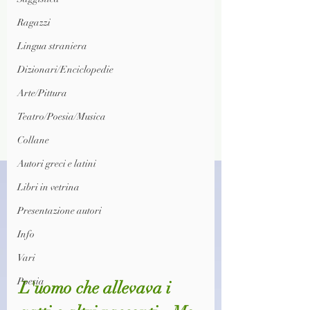
Ragazzi
Lingua straniera
Dizionari/Enciclopedie
Arte/Pittura
Teatro/Poesia/Musica
Collane
Autori greci e latini
Libri in vetrina
Presentazione autori
Info
Vari
Poesia
L'uomo che allevava i 