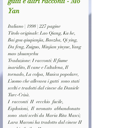
gatti e altri racconti - Mo 
Yan
Italiano | 1998 | 227 pagine
Titolo originale: Lao Qiang, Ku he, 
Bai gou qiuqianjia, Baozha, Qi ying, 
Da feng, Zuiguo, Minjian yinyue, Yang 
mao zhuanyehu
Traduzione: I racconti: Il fiume 
inaridito, Il cane e l’altalena, Il 
tornado, La colpa, Musica popolare, 
L’uomo che allevava i gatti  sono stati 
scelti e tradotti dal cinese da Daniele 
Turc-Crisà.
I  racconti  II  vecchio  fucile,  
Esplosioni,  Il  neonato  abbandonato  
sono  stati scelti da Maria Rita Masci;
Lara Maconi ha tradotto dal cinese II 