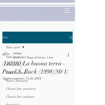
Post
Tutti i post
challagi
Tutti i post
19 ott 2024
Tempo di lettura: 1 min
(D0980)La buona terra -
Territorio
Pearl S. Buck (1998)(50/1)
Autori Italiani
Aggiornamento:
31 dic 2024
Autori Stranieri
Classici lett. straniera
Classici lett. italiana
Saggistica