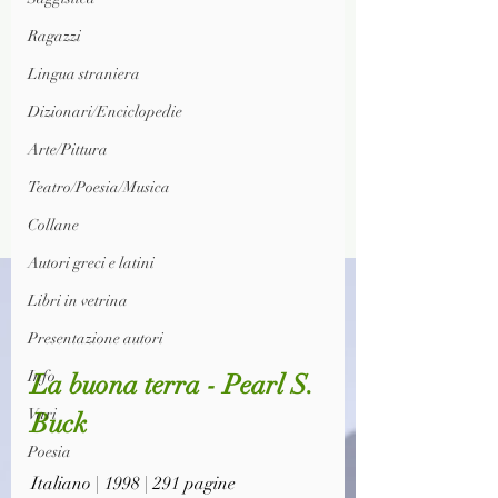
Ragazzi
Lingua straniera
Dizionari/Enciclopedie
Arte/Pittura
Teatro/Poesia/Musica
Collane
Autori greci e latini
Libri in vetrina
Presentazione autori
Info
La buona terra - Pearl S. 
Vari
Buck
Poesia
Italiano | 1998 | 291 pagine