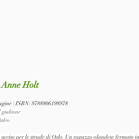
- Anne Holt
 pagine | ISBN: 9788806198978
d gudinne
Puleo
 ucciso per le strade di Oslo. Un ragazzo olandese fermato in