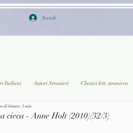
Accedi
i Italiani
Autori Stranieri
Classici lett. straniera
istica
 di lettura: 1 min
Ragazzi
Lingua straniera
Dizionari/En
a cieca - Anne Holt (2010)(32/3)
a/Musica
Collane
Autori greci e latini
Libri in