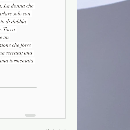
ni. La donna che 
arlare solo con 
to di dubbia 
. Tocca 
e un 
zione che forse 
ama serrata; una 
nima tormentata 