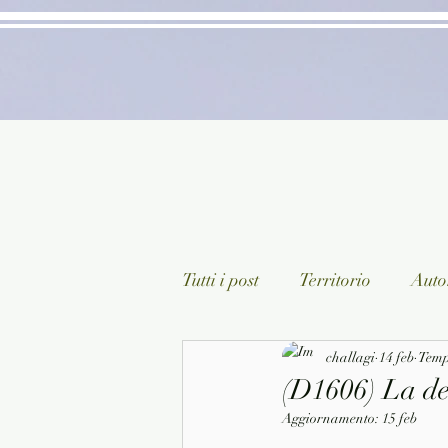
Tutti i post
Territorio
Autor
Classici lett. italiana
challagi
14 feb
Sagg
Tempo
(D1606) La de
Aggiornamento:
15 feb
Arte/Pittura
Teatro/Poesi