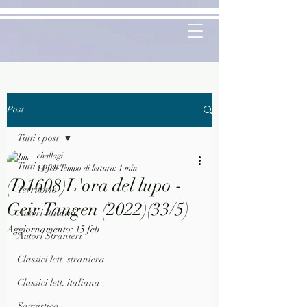
Post
Tutti i post
challagi
Tutti i post
14 feb
Tempo di lettura: 1 min
(D1608)L'ora del lupo -
Territorio
Geir Tangen (2022)(33/5)
Autori Italiani
Aggiornamento:
15 feb
Autori Stranieri
Classici lett. straniera
Classici lett. italiana
Saggistica