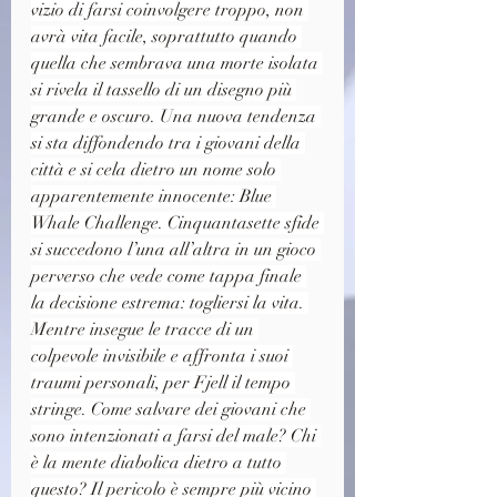
vizio di farsi coinvolgere troppo, non 
avrà vita facile, soprattutto quando 
quella che sembrava una morte isolata 
si rivela il tassello di un disegno più 
grande e oscuro. Una nuova tendenza 
si sta diffondendo tra i giovani della 
città e si cela dietro un nome solo 
apparentemente innocente: Blue 
Whale Challenge. Cinquantasette sfide 
si succedono l’una all’altra in un gioco 
perverso che vede come tappa finale 
la decisione estrema: togliersi la vita. 
Mentre insegue le tracce di un 
colpevole invisibile e affronta i suoi 
traumi personali, per Fjell il tempo 
stringe. Come salvare dei giovani che 
sono intenzionati a farsi del male? Chi 
è la mente diabolica dietro a tutto 
questo? Il pericolo è sempre più vicino 