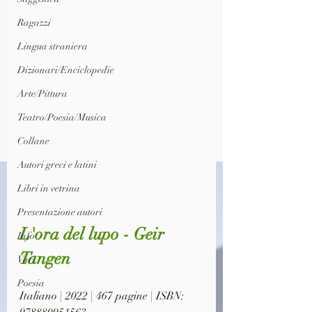
Ragazzi
Lingua straniera
Dizionari/Enciclopedie
Arte/Pittura
Teatro/Poesia/Musica
Collane
Autori greci e latini
Libri in vetrina
Presentazione autori
L'ora del lupo - Geir 
Info
Tangen
Vari
Poesia
Italiano | 2022 | 467 pagine | ISBN: 