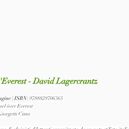
 l'Everest - David Lagercrantz
pagine | ISBN: 
9788829706365
mel över Everest
iorgetti Cima