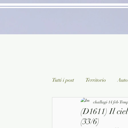
Tutti i post
Territorio
Autor
Classici lett. italiana
challagi
14 feb
Sagg
Tempo
(D1611) Il cie
(33/6)
Arte/Pittura
Teatro/Poesi