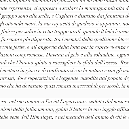
e di alpinisti dilettanti organizzata da un noto stilista ital
nde esperienza, si appresta a scalare la montagna più alta 
l gruppo sono alle stelle, e Cagliari è distratto dai fantasmi d
gli ottomila metri, la sua capacità di giudizio si appanna: no
finisce per salire in vetta troppo tardi, quando il buio è orm
i fa sempre più disperata, tra i membri della spedizione bloc
cchie ferite, e all’angoscia della lotta per la sopravvivenza s
elazioni compromesse. Davanti al gelo e alla solitudine, ognun
eali che l’hanno spinto a raccogliere la sfida dell’ascesa. Risc
 mettersi in gioco e di confrontarsi con la natura e con gli u
ontrasti, dove superstizioni e leggende custodite dal popolo de
mo che ha devastato spazi rimasti inaccessibili per secoli, la
vera, nel suo romanzo David Lagercrantz, sedotto dal mistero
smi della follia umana, guida il lettore in un viaggio affasc
delle vette dell’Himalaya, e nei meandri dell’animo di chi le 