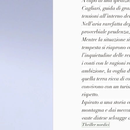
A capo di una spedizion
Cagliari, guida di gra
tensioni all’interno de
Nell’aria rarefatta de
proverbiale prudenza, 
Mentre la situazione s
tempesta si riaprono ve
l’inquietudine delle r
i conti con le ragioni r
ambizione, la voglia di
quella terra ricca di c
convivono con un turis
rispetto.
Ispirato a una storia 
montagna e dai meccani
vaste distese selvagge 
Thriller nordici