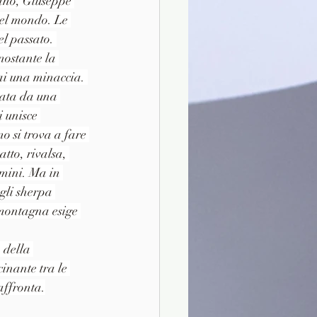
iano, Giuseppe 
del mondo. Le 
el passato. 
nostante la 
ai una minaccia. 
cata da una 
i unisce 
o si trova a fare 
atto, rivalsa, 
omini. Ma in 
gli sherpa 
 montagna esige 
 della 
inante tra le 
affronta.