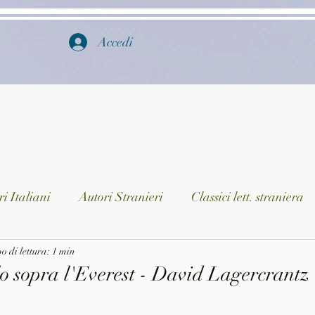
Accedi
i Italiani
Autori Stranieri
Classici lett. straniera
istica
 di lettura: 1 min
Ragazzi
Lingua straniera
Dizionari/En
lo sopra l'Everest - David Lagercrantz
a/Musica
Collane
Autori greci e latini
Libri in