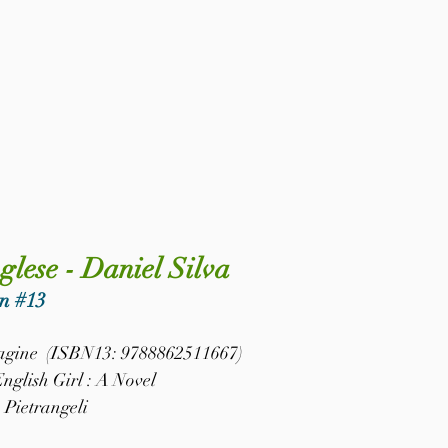
glese - Daniel Silva
n 
#13
 pagine  (ISBN13: 9788862511667)
English Girl : A Novel
 Pietrangeli