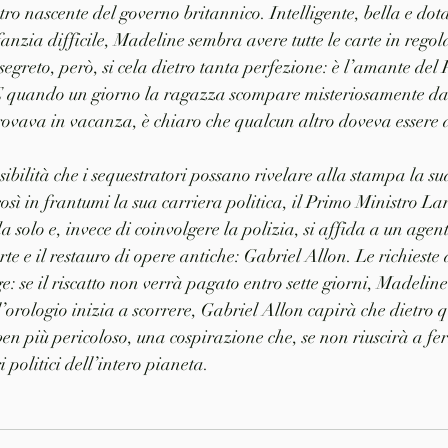
ro nascente del governo britannico. Intelligente, bella e dota
anzia difficile, Madeline sembra avere tutte le carte in regol
segreto, però, si cela dietro tanta perfezione: è l’amante del
E quando un giorno la ragazza scompare misteriosamente da
trovava in vacanza, è chiaro che qualcun altro doveva essere 
ibilità che i sequestratori possano rivelare alla stampa la su
ì in frantumi la sua carriera politica, il Primo Ministro Lan
a solo e, invece di coinvolgere la polizia, si affida a un age
rte e il restauro di opere antiche: Gabriel Allon. Le richieste 
ge: se il riscatto non verrà pagato entro sette giorni, Madeline
’orologio inizia a scorrere, Gabriel Allon capirà che dietro q
en più pericoloso, una cospirazione che, se non riuscirà a fer
i politici dell’intero pianeta.