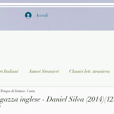
Accedi
i Italiani
Autori Stranieri
Classici lett. straniera
istica
Tempo di lettura: 1 min
Ragazzi
Lingua straniera
Dizionari/En
gazza inglese - Daniel Silva (2014)(12
3
a/Musica
Collane
Autori greci e latini
Libri in