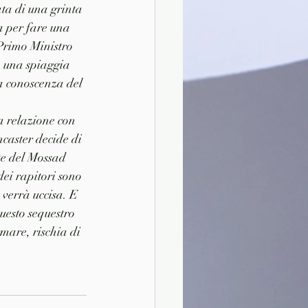
ta di una grinta 
a per fare una 
 Primo Ministro 
 una spiaggia 
a conoscenza del 
a relazione con 
caster decide di 
nte del Mossad 
dei rapitori sono 
 verrà uccisa. E 
uesto sequestro 
mare, rischia di 