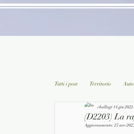
Tutti i post
Territorio
Autor
Classici lett. italiana
challagi
14 giu 2022
Sagg
(D2203) La ra
Aggiornamento:
27 nov 202
Arte/Pittura
Teatro/Poesi