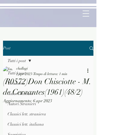
Post
Tutti i post
challagi
Tutti i post
2 apr 2023
Tempo di lettura: 1 min
(R0572)Don Chisciotte - M.
Territorio
de Cervantes(1961)(48/2)
Autori Italiani
Aggiornamento:
6 apr 2023
Autori Stranieri
Classici lett. straniera
Classici lett. italiana
Saggistica