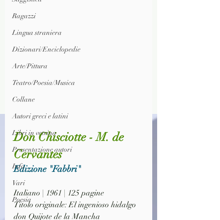
Ragazzi
Lingua straniera
Dizionari/Enciclopedie
Arte/Pittura
Teatro/Poesia/Musica
Collane
Autori greci e latini
Libri in vetrina
Don Chisciotte - M. de 
Presentazione autori
Cervantes
Info
Edizione "Fabbri"
Vari
Italiano | 1961 | 125 pagine
Poesia
Titolo originale: El ingenioso hidalgo 
don Quijote de la Mancha