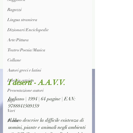
Ragazzi
Lingua straniera
Dizionari/Enciclopedie
Arte/Pittura
Teatro/Poesia/Musica
Collane
Autori greci e latini
Libri in vetrina
I deserti - A.A.V.V.
Presentazione autori
Italiano | 1994 | 64 pagine | EAN: 
Info
9788841509159
Vari
Il libro descrive la difficile esistenza di 
Poesia
uomini, piante e animali negli ambienti 