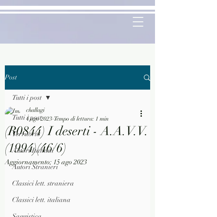
Post
Tutti i post
challagi
Tutti i post
4 ago 2023
Tempo di lettura: 1 min
(R0844) I deserti - A.A.V.V.
Territorio
(1994)(46/6)
Autori Italiani
Aggiornamento:
15 ago 2023
Autori Stranieri
Classici lett. straniera
Classici lett. italiana
Saggistica