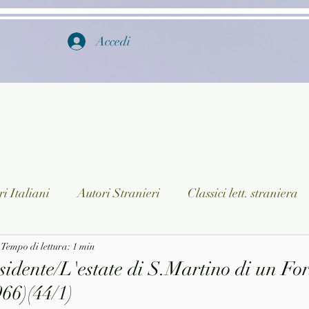
Accedi
i Italiani
Autori Stranieri
Classici lett. straniera
istica
Tempo di lettura: 1 min
Ragazzi
Lingua straniera
Dizionari/En
sidente/L'estate di S.Martino di un For
66)(44/1)
a/Musica
Collane
Autori greci e latini
Libri in