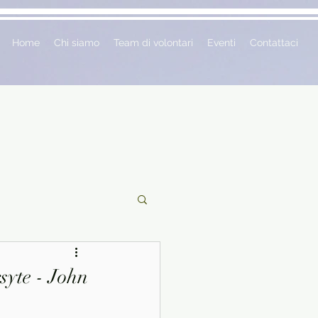
Home
Chi siamo
Team di volontari
Eventi
Contattaci
ciclopedie
syte - John
 vetrina