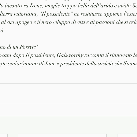
incontrerà Irene, moglie troppo bella dell'arido e avido So
terra vittoriana, "Il possidente" ne restituisce appieno l'ess
 al suo apogeo e il nero viluppo di vizi e di passioni che si ce
tà.
no di un Forsyte" 
locata dopo Il possidente, Galsworthy racconta il rinnovato l
syte senior(nonno di June e presidente della società che Soame