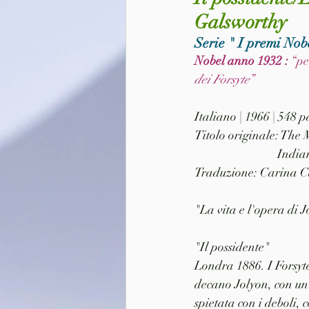
Galsworthy
Serie " I premi Nobe
Nobel anno 1932 : 
“pe
dei Forsyte
”
Italiano | 1966 | 548 
Titolo originale: The
			Ind
Traduzione: Carina C
"La vita e l'opera di
"Il possidente" 
Londra 1886. I Forsyte
decano Jolyon, con un 
spietata con i deboli, 