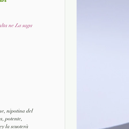
alta ne 
La saga 
e, nipotina del 
a, potente, 
ey la scuoterà 