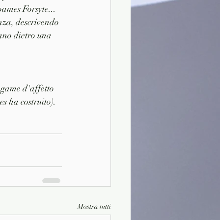
ames Forsyte... 
enza, descrivendo 
lano dietro una 
egame d'affetto 
s ha costruito).
Mostra tutti