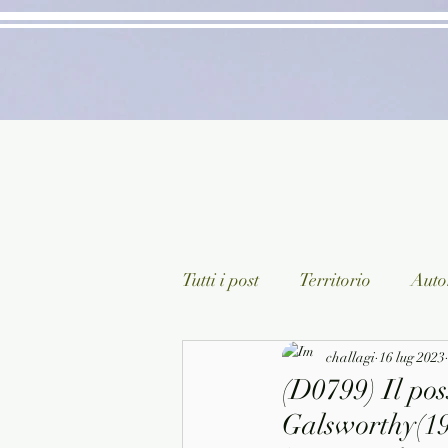
Tutti i post
Territorio
Autor
Classici lett. italiana
challagi
16 lug 2023
Sagg
(D0799) Il pos
Galsworthy(19
Arte/Pittura
Teatro/Poesi