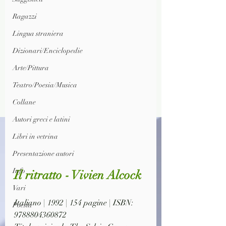
Ragazzi
Lingua straniera
Dizionari/Enciclopedie
Arte/Pittura
Teatro/Poesia/Musica
Collane
Autori greci e latini
Libri in vetrina
Presentazione autori
Info
Il ritratto - Vivien Alcock
Vari
Italiano | 1992 | 154 pagine | ISBN: 
Poesia
9788804360872