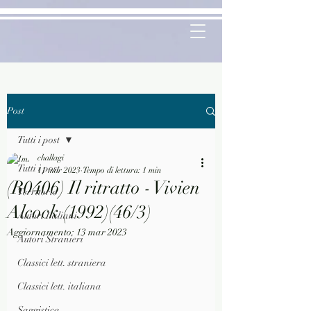
Post
Tutti i post
challagi
Tutti i post
11 mar 2023
Tempo di lettura: 1 min
(R0406) Il ritratto - Vivien
Territorio
Alcock (1992)(46/3)
Autori Italiani
Aggiornamento:
13 mar 2023
Autori Stranieri
Classici lett. straniera
Classici lett. italiana
Saggistica