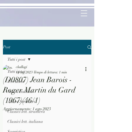
Post
Tutti i post
challagi
Tutti i post
16 lug 2023
Tempo di lettura: 1 min
(D0807) Jean Barois -
Territorio
Roger Martin du Gard
Autori Italiani
(1967)(46/1)
Autori Stranieri
Aggiornamento:
1 ago 2023
Classici lett. straniera
Classici lett. italiana
Saggistica