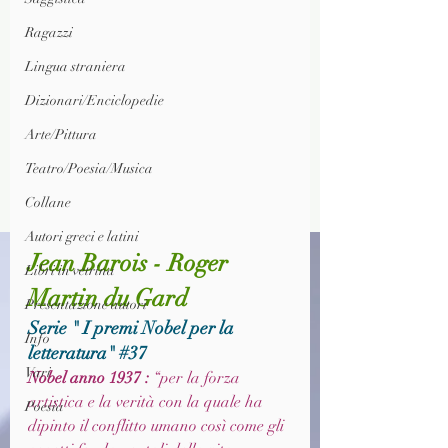
Ragazzi
Lingua straniera
Dizionari/Enciclopedie
Arte/Pittura
Teatro/Poesia/Musica
Collane
Autori greci e latini
Jean Barois - Roger 
Libri in vetrina
Martin du Gard
Presentazione autori
Serie " I premi Nobel per la 
Info
letteratura" 
#37
Vari
Nobel anno 1937 : 
“per la forza 
artistica e la verità con la quale ha 
Poesia
dipinto il conflitto umano così come gli 