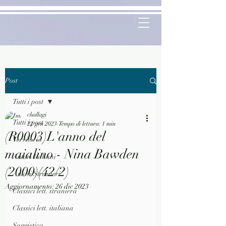
Post
Tutti i post
challagi
Tutti i post
22 gen 2023
Tempo di lettura: 1 min
(R0003)L'anno del
Territorio
maialino - Nina Bawden
Autori Italiani
(2000)(42/2)
Autori Stranieri
Aggiornamento:
26 dic 2023
Classici lett. straniera
Classici lett. italiana
Saggistica