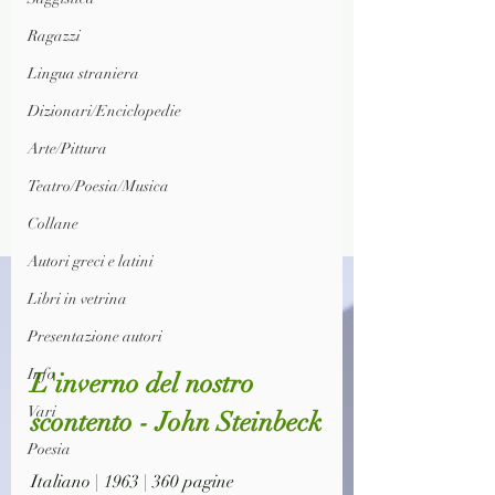
Ragazzi
Lingua straniera
Dizionari/Enciclopedie
Arte/Pittura
Teatro/Poesia/Musica
Collane
Autori greci e latini
Libri in vetrina
Presentazione autori
Info
L'inverno del nostro 
Vari
scontento - John Steinbeck
Poesia
I
taliano | 1963 | 360 pagine