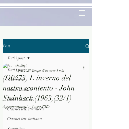
Post
Tutti i post
challagi
Tutti i post
7 gen 2023
Tempo di lettura: 1 min
(D0473) L'inverno del
Territorio
nostro scontento - John
Autori Italiani
Steinbeck (1963)(32/1)
Autori Stranieri
Aggiornamento:
7 ago 2025
Classici lett. straniera
Classici lett. italiana
Saggistica