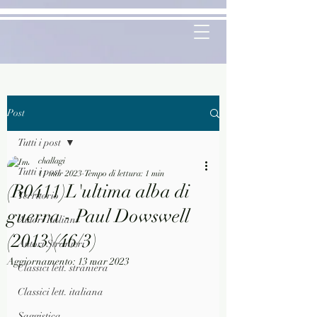
Post
Tutti i post
challagi
Tutti i post
11 mar 2023
Tempo di lettura: 1 min
(R0411)L'ultima alba di
Territorio
guerra - Paul Dowswell
Autori Italiani
(2013)(46/3)
Autori Stranieri
Aggiornamento:
13 mar 2023
Classici lett. straniera
Classici lett. italiana
Saggistica