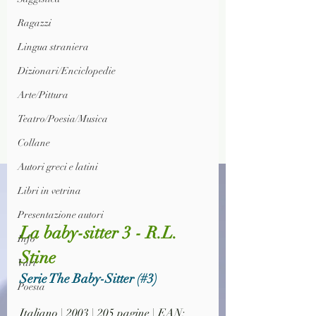
Ragazzi
Lingua straniera
Dizionari/Enciclopedie
Arte/Pittura
Teatro/Poesia/Musica
Collane
Autori greci e latini
Libri in vetrina
Presentazione autori
La baby-sitter 3 - R.L. 
Info
Stine
Vari
Serie 
The Baby-Sitter
 (#3)
Poesia
Italiano | 2003 | 205 pagine | EAN: 