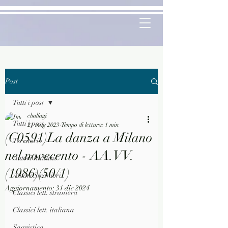
Post
Tutti i post
challagi
Tutti i post
21 mag 2023
Tempo di lettura: 1 min
(C0591)La danza a Milano
Territorio
nel novecento - AA.VV.
Autori Italiani
(1986)(50/1)
Autori Stranieri
Aggiornamento:
31 dic 2024
Classici lett. straniera
Classici lett. italiana
Saggistica