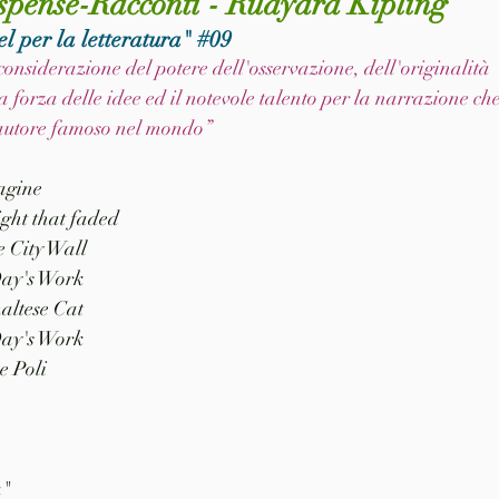
 spense-Racconti - Rudyard Kipling
l per la letteratura" 
#09
considerazione del potere dell'osservazione, dell'originalità 
 forza delle idee ed il notevole talento per la narrazione ch
o autore famoso nel mondo”
pagine
ight that faded
he City Wall
 Day's Work
 maltese Cat
 Day's Work
e Poli
" 