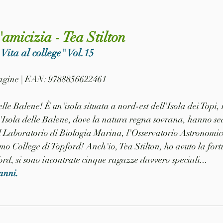
'amicizia - Tea Stilton
 Vita al college" Vol.15
 pagine | EAN: 9788856622461
lle Balene! È un'isola situata a nord-est dell'Isola dei Topi,
l'Isola delle Balene, dove la natura regna sovrana, hanno sed
: il Laboratorio di Biologia Marina, l'Osservatorio Astronomico
simo College di Topford! Anch'io, Tea Stilton, ho avuto la fort
rd, si sono incontrate cinque ragazze davvero speciali...
 anni.