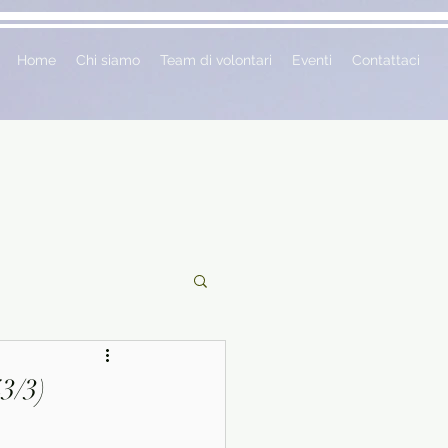
Home
Chi siamo
Team di volontari
Eventi
Contattaci
ciclopedie
43/3)
 vetrina