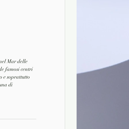
 nel Mar delle 
e famosi centri 
 e soprattutto 
una di 