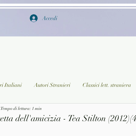
Accedi
i Italiani
Autori Stranieri
Classici lett. straniera
istica
Tempo di lettura: 1 min
Ragazzi
Lingua straniera
Dizionari/En
etta dell'amicizia - Tea Stilton (2012)(
a/Musica
Collane
Autori greci e latini
Libri in