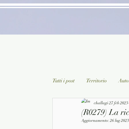
Tutti i post
Territorio
Autor
Classici lett. italiana
challagi
27 feb 2023
Sagg
(R0279) La ric
Aggiornamento:
26 lug 2023
Arte/Pittura
Teatro/Poesi