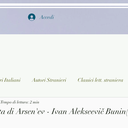
Accedi
i Italiani
Autori Stranieri
Classici lett. straniera
istica
Tempo di lettura: 2 min
Ragazzi
Lingua straniera
Dizionari/En
ta di Arsen'ev - Ivan Alekseevič Bunin
a/Musica
Collane
Autori greci e latini
Libri in