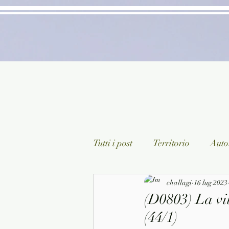
Tutti i post
Territorio
Autor
Classici lett. italiana
challagi
16 lug 2023
Sagg
(D0803) La vi
(44/1)
Arte/Pittura
Teatro/Poesi