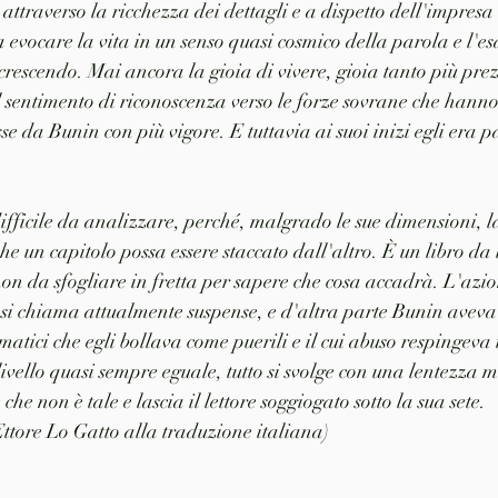
attraverso la ricchezza dei dettagli e a dispetto dell'impresa d
a evocare la vita in un senso quasi cosmico della parola e l'es
crescendo. Mai ancora la gioia di vivere, gioia tanto più pre
l sentimento di riconoscenza verso le forze sovrane che hanno 
sse da Bunin con più vigore. E tuttavia ai suoi inizi egli era p
difficile da analizzare, perché, malgrado le sue dimensioni, l
 che un capitolo possa essere staccato dall'altro. È un libro da 
non da sfogliare in fretta per sapere che cosa accadrà. L'az
 si chiama attualmente suspense, e d'altra parte Bunin aveva
atici che egli bollava come puerili e il cui abuso respingeva 
livello quasi sempre eguale, tutto si svolge con una lentezza m
he non è tale e lascia il lettore soggiogato sotto la sua sete. 
Ettore Lo Gatto alla traduzione italiana)