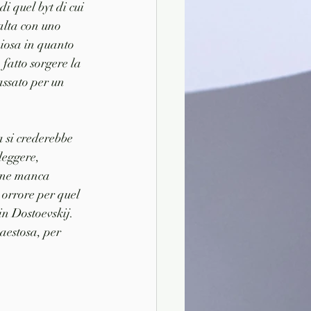
i quel byt di cui 
alta con uno 
ziosa in quanto 
fatto sorgere la 
assato per un 
a si crederebbe 
leggere, 
ione manca 
 orrore per quel 
in Dostoevskij. 
aestosa, per 