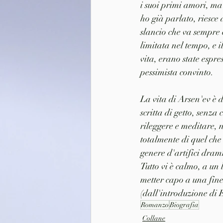
i suoi primi amori, ma 
ho già parlato, riesce 
slancio che va sempre 
limitata nel tempo, e i
vita, erano state espre
pessimista convinto.
La vita di Arsen'ev è 
scritta di getto, senza
rileggere e meditare, 
totalmente di quel che
genere d'artifici dramm
Tutto vi è calmo, a un 
metter capo a una fine c
(dall'introduzione di 
Romanzo
Biografia
Collane