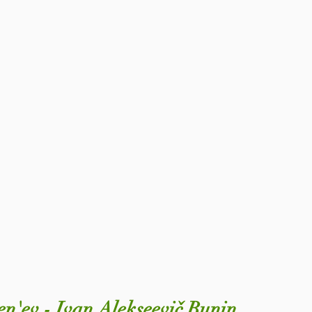
en'ev - Ivan Alekseevič Bunin