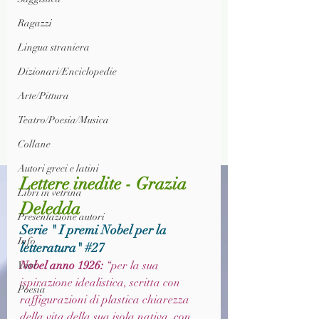
Ragazzi
Lingua straniera
Dizionari/Enciclopedie
Arte/Pittura
Teatro/Poesia/Musica
Collane
Autori greci e latini
Lettere inedite - Grazia 
Libri in vetrina
Deledda
Presentazione autori
Serie " I premi Nobel per la 
Info
letteratura" 
#27
Nobel anno 1926: 
“per la sua 
Vari
ispirazione idealistica, scritta con 
Poesia
raffigurazioni di plastica chiarezza 
della vita della sua isola nativa, con 