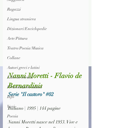
Ragazzi
Lingua straniera
Dizionari/Enciclopedie
Arte/Pittura
Teatro/Poesia/Musica
Collane
Autori greci e latini
Nanni Moretti - Flavio de 
Libri in vetrina
Bernardinis
Presentazione autori
Serie "Il castoro" 
#02
Info
Vari
Italiano | 1995 | 144 pagine
Poesia
Nanni Moretti nasce nel 1953. Vive e 