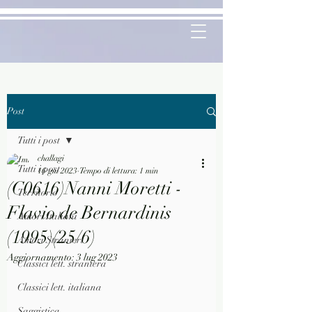
Post
Tutti i post
challagi
Tutti i post
16 giu 2023
Tempo di lettura: 1 min
(C0616)Nanni Moretti -
Territorio
Flavio de Bernardinis
Autori Italiani
(1995)(25/6)
Autori Stranieri
Aggiornamento:
3 lug 2023
Classici lett. straniera
Classici lett. italiana
Saggistica