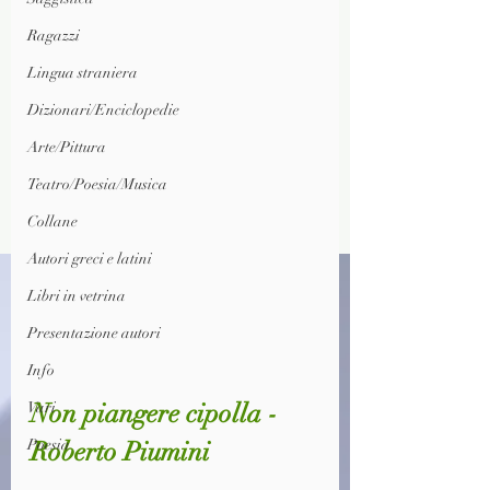
Ragazzi
Lingua straniera
Dizionari/Enciclopedie
Arte/Pittura
Teatro/Poesia/Musica
Collane
Autori greci e latini
Libri in vetrina
Presentazione autori
Info
Non piangere cipolla - 
Vari
Roberto Piumini
Poesia