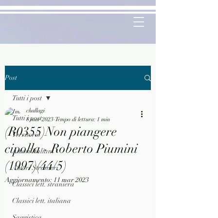
Post
Tutti i post
challagi
Tutti i post
8 mar 2023
Tempo di lettura: 1 min
(R0355)Non piangere
Territorio
cipolla - Roberto Piumini
Autori Italiani
(1997)(44/5)
Autori Stranieri
Aggiornamento:
11 mar 2023
Classici lett. straniera
Classici lett. italiana
Saggistica