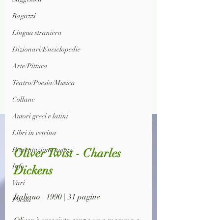
Ragazzi
Lingua straniera
Dizionari/Enciclopedie
Arte/Pittura
Teatro/Poesia/Musica
Collane
Autori greci e latini
Libri in vetrina
Presentazione autori
Oliver Twist - Charles 
Info
Dickens
Vari
Italiano | 1990 | 31 pagine
Poesia