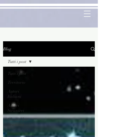
Blog
Tutti i post
Tutti i post
Territorio
Autori
Italiani
Autori
Stranieri
Classici lett.
straniera
Classici lett.