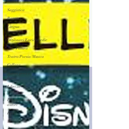
italiana
Saggistica
Ragazzi
Lingua
straniera
Dizionari/Enciclopedie
Arte/Pittura
Teatro/Poesia/Musica
Collane
Autori greci e
latini
Libri in
vetrina
Presentazione
autori
Info
Vari