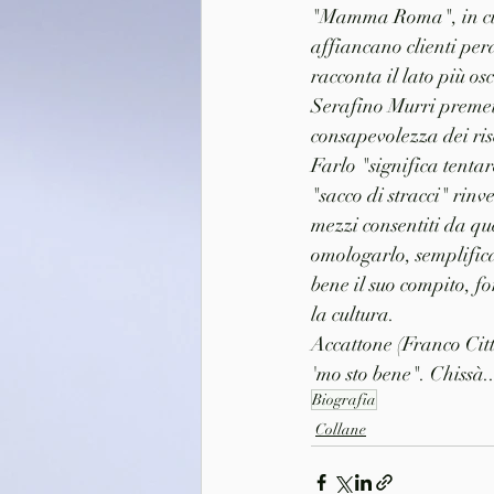
"Mamma Roma", in cui 
affiancano clienti per
racconta il lato più o
Serafino Murri premet
consapevolezza dei ris
Farlo "significa tentar
"sacco di stracci" rin
mezzi consentiti da qu
omologarlo, semplificar
bene il suo compito, fo
la cultura.
Accattone (Franco Cit
'mo sto bene". Chissà..
Biografia
Collane