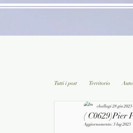
Tutti i post
Territorio
Autor
Classici lett. italiana
challagi
28 giu 2023
Sagg
( C0629)Pier P
Aggiornamento:
3 lug 2023
Arte/Pittura
Teatro/Poesi