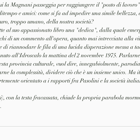
la Magnani passeggia per raggiungere il "posto di lavoro" e 
ditempo e amici: come si fa ad impedire una simile bellezza, 
scuro, troppo umano, della nostra società?
te al suo appassionato libro una "dedica", dalla quale emerg
chi di un commento all'opera, quanto mai intrecciata alla vit
e di riannodare le fila di una lucida disperazione messa a tac
venuto all'Idroscalo la mattina del 2 novembre 1975. Parlarne
esta provincia culturale, vuol dire, innegabiolmente, parodia
ne la complessità, dividere ciò che è un insieme unico. Ma il 
rtemente orientato a i rapporti fra Pasolini e la società italian
ti), con la testa fracassata, chiude la propria parabola mor
.