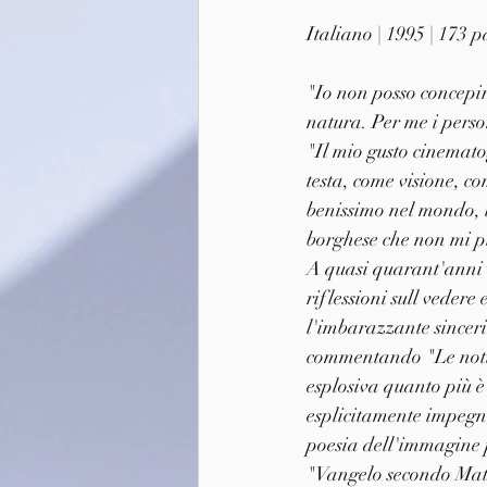
Italiano | 1995 | 173 
"Io non posso concepir
natura. Per me i person
"Il mio gusto cinemato
testa, come visione, co
benissimo nel mondo, l
borghese che non mi p
A quasi quarant'anni d
riflessioni sull vedere 
l'imbarazzante sinceri
commentando "Le notti 
esplosiva quanto più è
esplicitamente impegn
poesia dell'immagine
"Vangelo secondo Matte