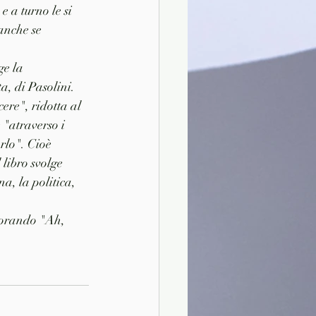
a turno le si 
anche se 
e la 
a, di Pasolini. 
ere", ridotta al 
 "atraverso i 
rlo". Cioè 
libro svolge 
a, la politica, 
morando "Ah, 