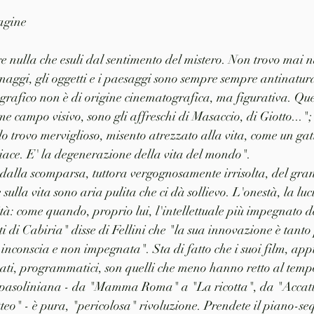
pagine
e nulla che esuli dal sentimento del mistero. Non trovo mai n
aggi, gli oggetti e i paesaggi sono sempre sempre antinaturali
grafico non è di origine cinematografica, ma figurativa. Quel
me campo visivo, sono gli affreschi di Masaccio, di Giotto..."; 
o trovo merviglioso, misento atrezzato alla vita, come un gatt
iace. E' la degenerazione della vita del mondo".
alla scomparsa, tuttora vergognosamente irrisolta, del gran
e sulla vita sono aria pulita che ci dà sollievo. L'onestà, la luc
tà: come quando, proprio lui, l'intellettuale più impegnato de
di Cabiria" disse di Fellini che "la sua innovazione è tanto 
 inconscia e non impegnata". Sta di fatto che i suoi film, app
ati, programmatici, son quelli che meno hanno retto al temp
 pasoliniana - da "Mamma Roma" a "La ricotta", da "Accatt
o" - è pura, "pericolosa" rivoluzione. Prendete il piano-se