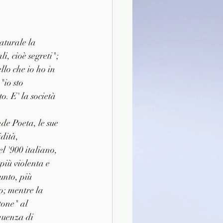
aturale la 
, cioè segreti"; 
lo che io ho in 
"io sto 
o. E' la società 
de Poeta, le sue 
idità, 
l '900 italiano, 
più violenta e 
unto, più 
o; mentre la 
one" al 
quenza di 