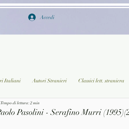
Accedi
i Italiani
Autori Stranieri
Classici lett. straniera
istica
Tempo di lettura: 2 min
Ragazzi
Lingua straniera
Dizionari/En
aolo Pasolini - Serafino Murri (1995)(
a/Musica
Collane
Autori greci e latini
Libri in