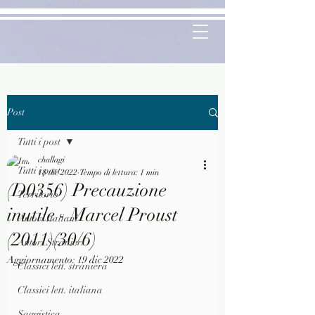
Post
Tutti i post
challagi
Tutti i post
18 dic 2022
Tempo di lettura: 1 min
(D0356) Precauzione
Territorio
inutile - Marcel Proust
Autori Italiani
(2011)(30/6)
Autori Stranieri
Aggiornamento:
19 dic 2022
Classici lett. straniera
Classici lett. italiana
Saggistica