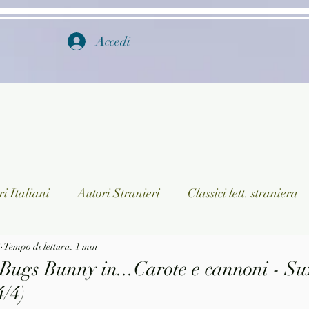
Accedi
i Italiani
Autori Stranieri
Classici lett. straniera
3
istica
Tempo di lettura: 1 min
Ragazzi
Lingua straniera
Dizionari/En
e Bugs Bunny in...Carote e cannoni - S
/4)
a/Musica
Collane
Autori greci e latini
Libri in