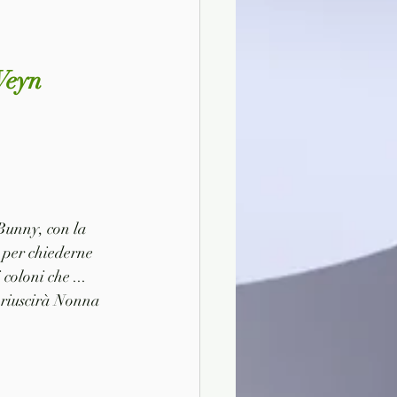
Weyn
Bunny, con la 
 per chiederne 
oloni che ... 
E riuscirà Nonna 