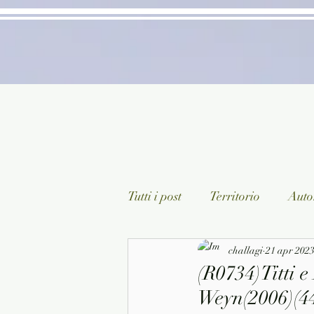
Tutti i post
Territorio
Autor
Classici lett. italiana
challagi
21 apr 202
Sagg
(R0734)Titti 
Weyn(2006)(44
Arte/Pittura
Teatro/Poesi