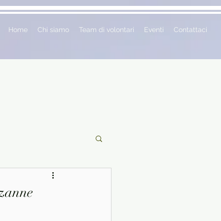
Home
Chi siamo
Team di volontari
Eventi
Contattaci
ciclopedie
uzanne
 vetrina