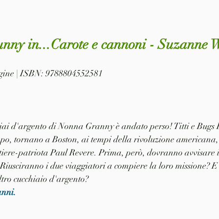
Bunny in...Carote e cannoni - Suzanne 
pagine | ISBN: 9788804552581
e
iai d'argento di Nonna Granny è andato perso! Titti e Bugs 
, tornano a Boston, ai tempi della rivoluzione americana,
tiere-patriota Paul Revere. Prima, però, dovranno avvisare i c
" Riusciranno i due viaggiatori a compiere la loro missione? 
tro cucchiaio d'argento? 
anni.