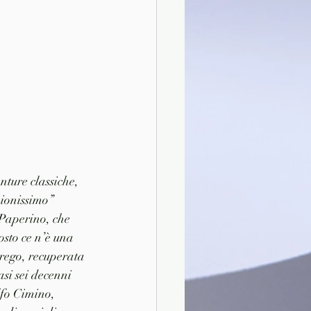
ture classiche, 
ionissimo” 
 Paperino, che 
sto ce n’è una 
rego, recuperata 
si sei decenni 
lfo Cimino, 