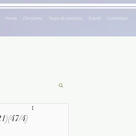
Home
Chi siamo
Team di volontari
Eventi
Contattaci
ciclopedie
21)(47/4)
 vetrina