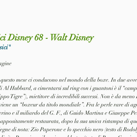
ici Disney 68 - Walt Disney
sici"
pagine
 questo mese ci conducono nel mondo della boxe. In due avven
 Al Hubbard, a cimentarsi sul ring con i guantoni è il “camp
ppo Tigre”), mietitore di incredibili successi. Non è da meno
iene un “boxeur da titolo mondiale”. Fra le perle rare di ago
rino e il miliardo del G. F., di Guido Martina e Giuseppe Pe
 appositamente restaurata, dopo la sua unica ristampa di qua
 degne di nota: Zio Paperone e lo specchio nero (testo di Rodo