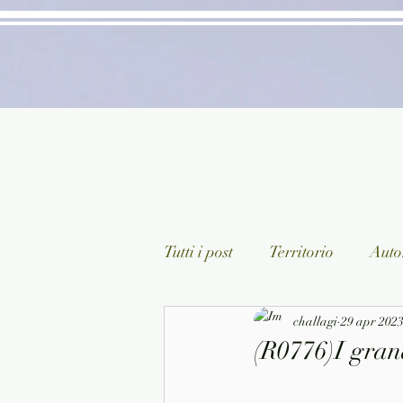
Tutti i post
Territorio
Autor
Classici lett. italiana
challagi
29 apr 202
Sagg
(R0776)I grand
Arte/Pittura
Teatro/Poesi