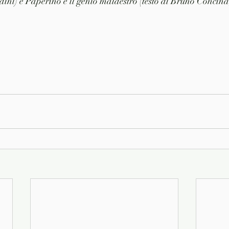
dini) e Paperino e il genio maldestro (testo di Bruno Concina,