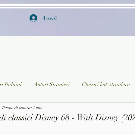
Accedi
i Italiani
Autori Stranieri
Classici lett. straniera
3
istica
Tempo di lettura: 1 min
Ragazzi
Lingua straniera
Dizionari/En
i classici Disney 68 - Walt Disney (20
a/Musica
Collane
Autori greci e latini
Libri in