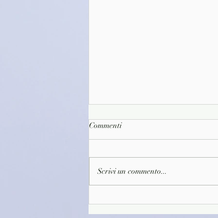
Commenti
Scrivi un commento...
(R0969)Olympos: Diario di una
dea adolescente - Teresa