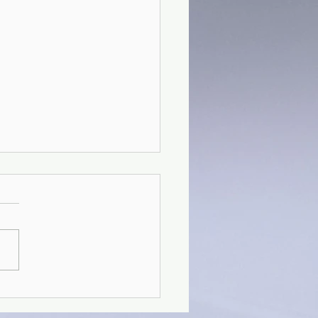
7)Segreti per un'estate
tta - Viola Silvi, Cristiano