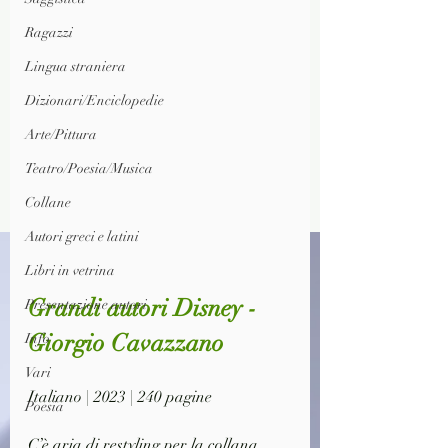
Ragazzi
Lingua straniera
Dizionari/Enciclopedie
Arte/Pittura
Teatro/Poesia/Musica
Collane
Autori greci e latini
Libri in vetrina
Grandi autori Disney - 
Presentazione autori
Giorgio Cavazzano
Info
Vari
Italiano | 2023 | 240 pagine
Poesia
C’è aria di restyling per la collana 