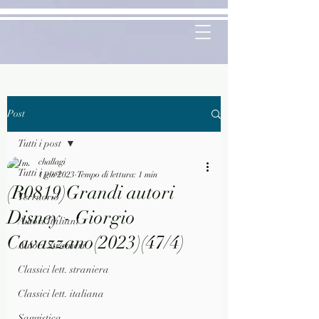
Post
Tutti i post
challagi
Tutti i post
1 giu 2023
Tempo di lettura: 1 min
(R0819)Grandi autori
Territorio
Disney - Giorgio
Autori Italiani
Cavazzano(2023)(47/4)
Autori Stranieri
Classici lett. straniera
Classici lett. italiana
Saggistica