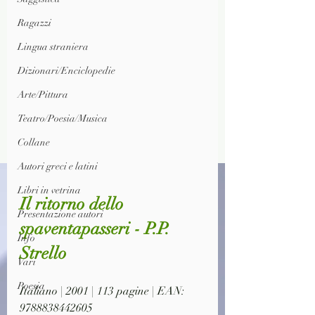
Ragazzi
Lingua straniera
Dizionari/Enciclopedie
Arte/Pittura
Teatro/Poesia/Musica
Collane
Autori greci e latini
Libri in vetrina
Il ritorno dello 
Presentazione autori
spaventapasseri - P.P. 
Info
Strello
Vari
Poesia
Italiano | 2001 | 113 pagine | EAN: 
9788838442605