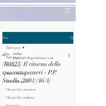
Post
Tutti i post
challagi
Tutti i post
29 giu 2023
Tempo di lettura: 1 min
(R0823) Il ritorno dello
Territorio
spaventapasseri - P.P.
Autori Italiani
Strello (2001)(46/4)
Autori Stranieri
Classici lett. straniera
Classici lett. italiana
Saggistica