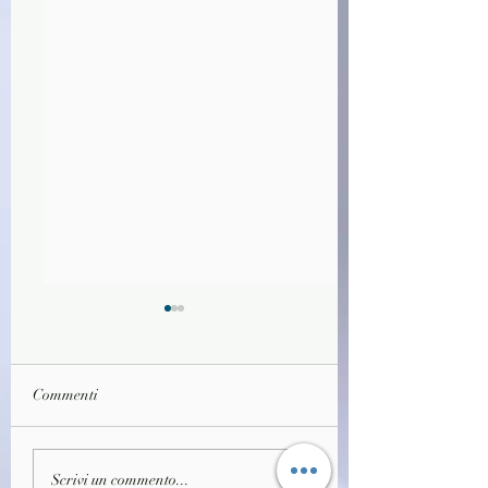
Commenti
(R0966)Il diario segreto -
(R0967)Segreti per
Scrivi un commento...