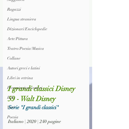
Ragazzi
Lingua straniera
Dizionari/Enciclopedie
Arte/Pittura
Teatro/Poesia/Musica
Collane
Autori greci e latini
Libri in vetrina
I grandi classici Disney 
Presentazione autori
59 - Walt Disney
Info
Serie "I grandi classici"
Vari
Poesia
Italiano | 2020 | 240 pagine