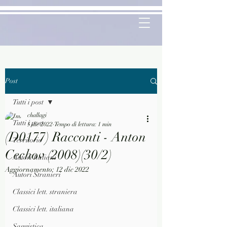
Post
Tutti i post
challagi
Tutti i post
5 dic 2022
Tempo di lettura: 1 min
(D0177) Racconti - Anton
Territorio
Cechov (2008)(30/2)
Autori Italiani
Aggiornamento:
12 dic 2022
Autori Stranieri
Classici lett. straniera
Classici lett. italiana
Saggistica