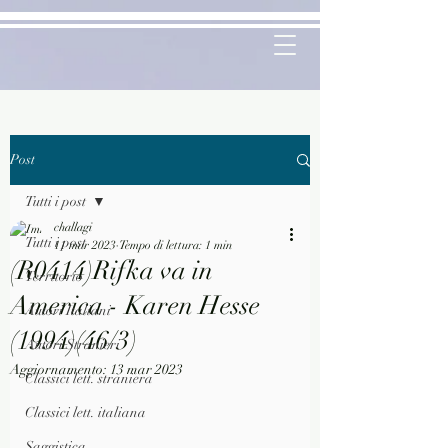
Post
Tutti i post
challagi
Tutti i post
11 mar 2023
Tempo di lettura: 1 min
(R0414)Rifka va in
Territorio
America - Karen Hesse
Autori Italiani
(1994)(46/3)
Autori Stranieri
Aggiornamento:
13 mar 2023
Classici lett. straniera
Classici lett. italiana
Saggistica