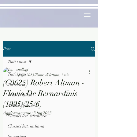
Post
Tutti i post
challagi
Tutti i post
28 giu 2023
Tempo di lettura: 1 min
(C0625) Robert Altman -
Territorio
Flavio De Bernardinis
Autori Italiani
(1995)(25/6)
Autori Stranieri
Aggiornamento:
3 lug 2023
Classici lett. straniera
Classici lett. italiana
Saggistica