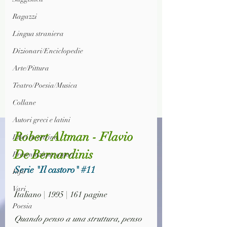
Ragazzi
Lingua straniera
Dizionari/Enciclopedie
Arte/Pittura
Teatro/Poesia/Musica
Collane
Autori greci e latini
Robert Altman - Flavio 
Libri in vetrina
De Bernardinis
Presentazione autori
Serie "Il castoro" 
#11
Info
Vari
Italiano | 1995 | 161 pagine
Poesia
Quando penso a una struttura, penso 