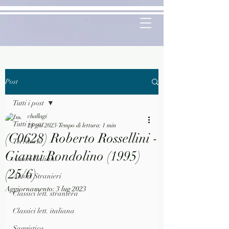
Post
Tutti i post
challagi
Tutti i post
28 giu 2023
Tempo di lettura: 1 min
(C0628) Roberto Rossellini -
Territorio
Gianni Rondolino (1995)
Autori Italiani
(25/6)
Autori Stranieri
Aggiornamento:
3 lug 2023
Classici lett. straniera
Classici lett. italiana
Saggistica