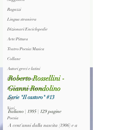
Ragazzi
Lingua straniera
Dizionari/Enciclopedie
Arte/Pittura
Teatro/Poesia/Musica
Collane
Autori greci e latini
Roberto Rossellini - 
Libri in vetrina
Gianni Rondolino
Presentazione autori
Serie "Il castoro" 
#13
Info
Vari
Italiano | 1995 | 129 pagine
Poesia
A cent'anni dalla nascita (1906) e a 