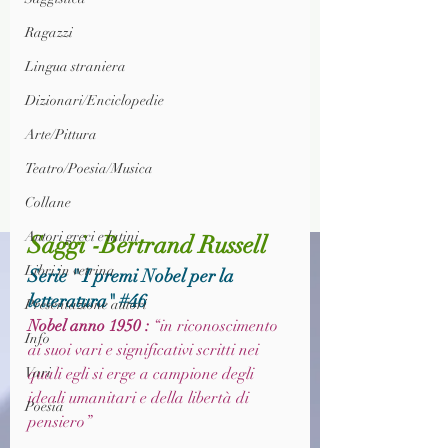
Ragazzi
Lingua straniera
Dizionari/Enciclopedie
Arte/Pittura
Teatro/Poesia/Musica
Collane
Autori greci e latini
Saggi -Bertrand Russell
Libri in vetrina
Serie " I premi Nobel per la 
letteratura" 
#46
Presentazione autori
Nobel anno 1950 : 
“in riconoscimento 
Info
ai suoi vari e significativi scritti nei 
Vari
quali egli si erge a campione degli 
ideali umanitari e della libertà di 
Poesia
pensiero”