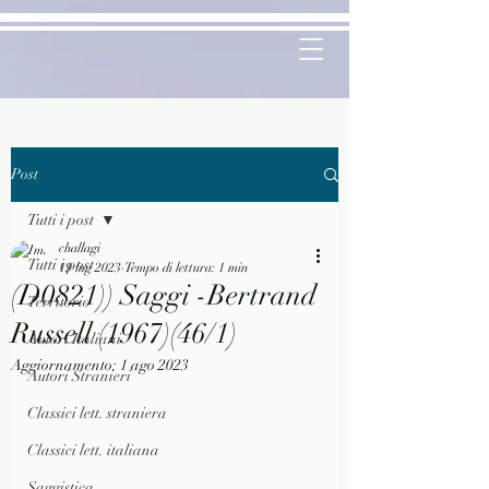
Post
Tutti i post
challagi
Tutti i post
19 lug 2023
Tempo di lettura: 1 min
(D0821)) Saggi -Bertrand
Territorio
Russell (1967)(46/1)
Autori Italiani
Aggiornamento:
1 ago 2023
Autori Stranieri
Classici lett. straniera
Classici lett. italiana
Saggistica