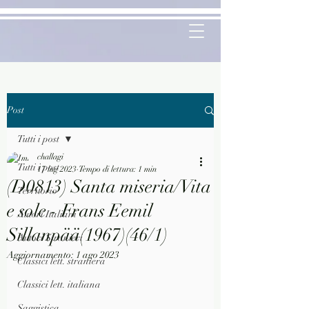
Post
Tutti i post
challagi
Tutti i post
17 lug 2023
Tempo di lettura: 1 min
(D0813) Santa miseria/Vita
Territorio
e sole - Frans Eemil
Autori Italiani
Sillanpää(1967)(46/1)
Autori Stranieri
Aggiornamento:
1 ago 2023
Classici lett. straniera
Classici lett. italiana
Saggistica