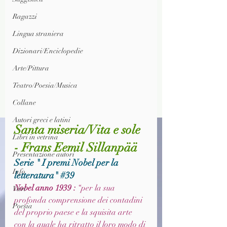
Ragazzi
Lingua straniera
Dizionari/Enciclopedie
Arte/Pittura
Teatro/Poesia/Musica
Collane
Autori greci e latini
Santa miseria/Vita e sole 
Libri in vetrina
- Frans Eemil Sillanpää
Presentazione autori
Serie " I premi Nobel per la 
Info
letteratura" 
#39
Nobel anno 1939 : 
“per la sua 
Vari
profonda comprensione dei contadini 
Poesia
del proprio paese e la squisita arte 
con la quale ha ritratto il loro modo di 