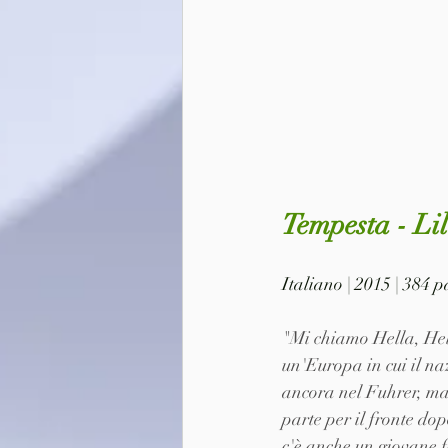
Tempesta - Li
Italiano | 2015 | 384
"Mi chiamo Hella, Hell
un'Europa in cui il na
ancora nel Fuhrer, ma l
parte per il fronte do
c'è anche un giovane f