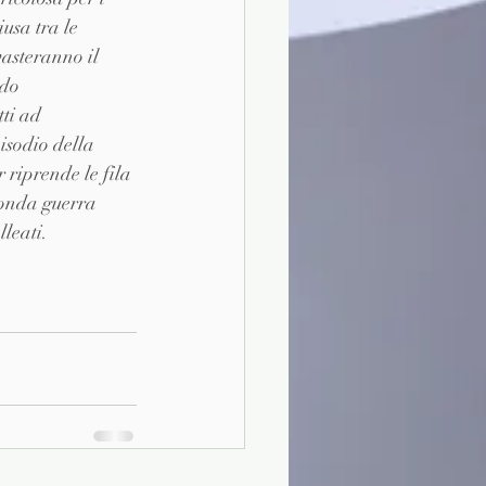
usa tra le 
vasteranno il 
do 
ti ad 
isodio della 
 riprende le fila 
econda guerra 
leati.