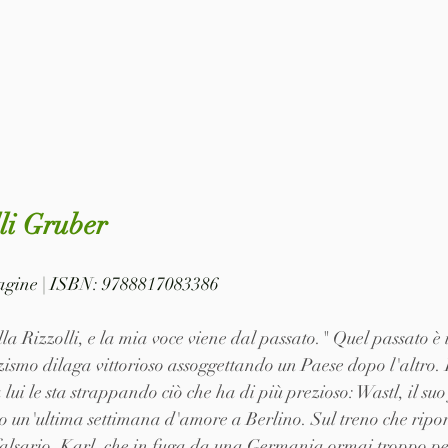
lli Gruber
 pagine | ISBN: 9788817083386
a Rizzolli, e la mia voce viene dal passato." Quel passato è i
zismo dilaga vittorioso assoggettando un Paese dopo l'altro. 
ui le sta strappando ciò che ha di più prezioso: Wastl, il suo
po un'ultima settimana d'amore a Berlino. Sul treno che ripor
alsario, Karl, che in fuga da una Germania ormai troppo per