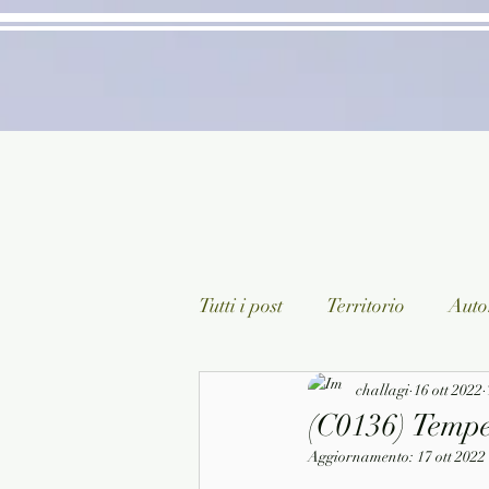
Tutti i post
Territorio
Autor
Classici lett. italiana
challagi
16 ott 2022
Sagg
(C0136) Tempes
Aggiornamento:
17 ott 2022
Arte/Pittura
Teatro/Poesi