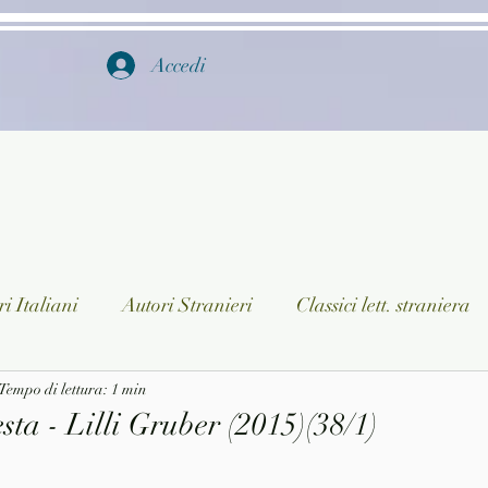
Accedi
i Italiani
Autori Stranieri
Classici lett. straniera
istica
Tempo di lettura: 1 min
Ragazzi
Lingua straniera
Dizionari/En
ta - Lilli Gruber (2015)(38/1)
a/Musica
Collane
Autori greci e latini
Libri in