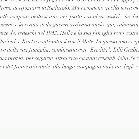
eciso di rifugiarsi in Sudtirolo. Ma nemmeno quella terra chi
lle tempeste della storia: nei quattro anni successivi, che de
azismo e la realtà della guerra arrivano anche qui, culminan
te dei tedeschi nel 1943. Hella e la sua famiglia sono costret
lusioni, e Karl a confrontarsi con il Male. In questo nuovo ep
t e della sua famiglia, cominciata con "Eredità", Lilli Gruber
 sua prozia, per seguirla attraverso gli anni cruciali della S
a del fronte orientale alla lunga campagna italiana degli Al