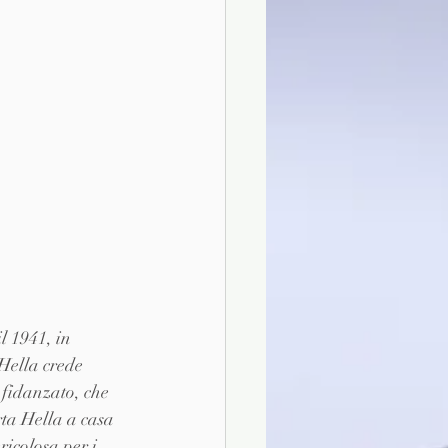
l 1941, in 
Hella crede 
 fidanzato, che 
ta Hella a casa 
icolosa per i 