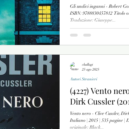
Gli undici inganni - Robert Gol
ISBN: 9788830457812 Titolo or
Traduzione: Giuseppe...
challagi
25 ago 2025
Autori Stranieri
(4227) Vento nero
Dirk Cussler (201
Vento nero - Clive Cussler, Dir
Italiano | 2015 | 535 pagine |
originale: Black...