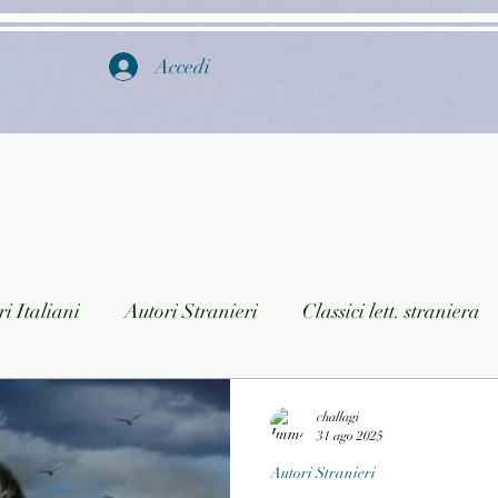
Accedi
i Italiani
Autori Stranieri
Classici lett. straniera
istica
Ragazzi
Lingua straniera
Dizionari/En
challagi
31 ago 2025
Autori Stranieri
a/Musica
Collane
Autori greci e latini
Libri in