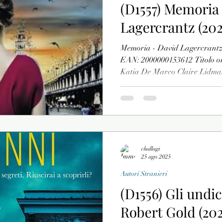
(D1557) Memoria
Lagercrantz (202
Vari
Poesia
Memoria - David Lagercrantz Italiano 2025
EAN: 2000000153612 Titolo or
Katia De Marco Claire Lidman
ma Samuel, il marito, non ha m
quando salta fuori una fotogra
piazza San Marco a Venezia, l
In primo piano, una donna vest
all’obiettivo. Una donna che a
Sicuro di poter
challagi
25 ago 2025
Autori Stranieri
(D1556) Gli undic
Robert Gold (202