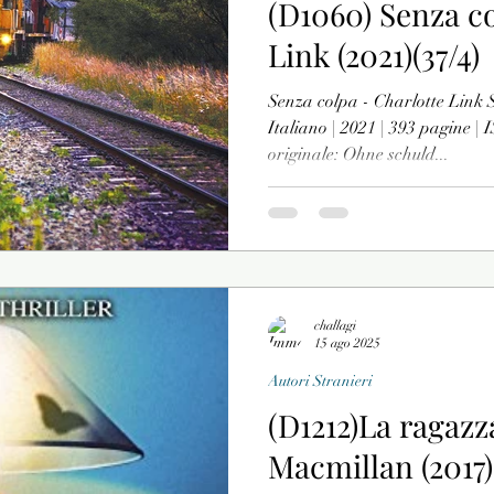
(D1060) Senza co
Link (2021)(37/4)
Senza colpa - Charlotte Link S
Italiano | 2021 | 393 pagine |
originale: Ohne schuld...
challagi
15 ago 2025
Autori Stranieri
(D1212)La ragazza
Macmillan (2017)