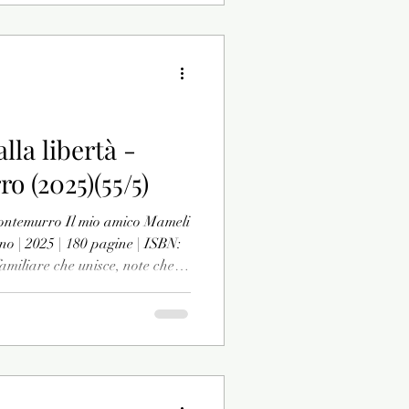
lla libertà -
o (2025)(55/5)
 Montemurro Il mio amico Mameli
iano | 2025 | 180 pagine | ISBN:
miliare che unisce, note che
so con la mano sul cuore, si
cco cos'è l'Inno di Mameli. Ma
 il suo significato più
ni è legato all'epoca in cui è
deali del giovane Goffredo