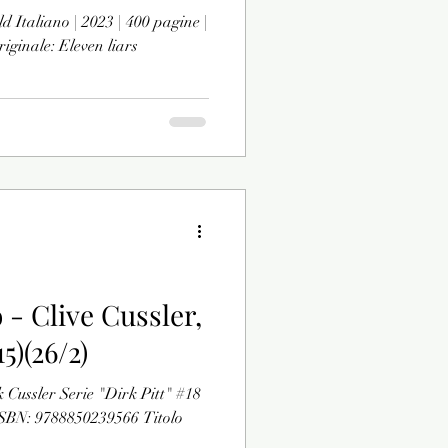
d Italiano | 2023 | 400 pagine |
iginale: Eleven liars
 - Clive Cussler,
5)(26/2)
k Cussler Serie "Dirk Pitt" #18
 ISBN: 9788850239566 Titolo