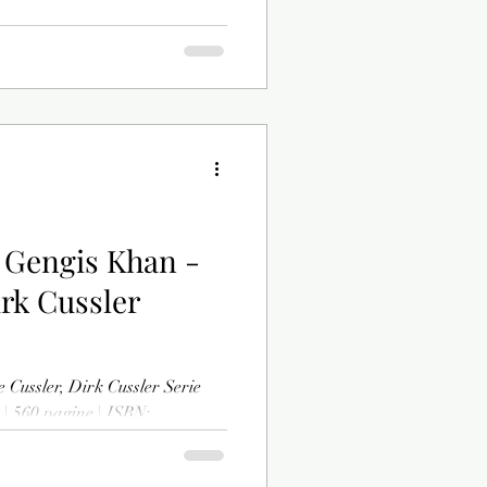
di Gengis Khan -
irk Cussler
e Cussler, Dirk Cussler Serie
 | 560 pagine | ISBN: