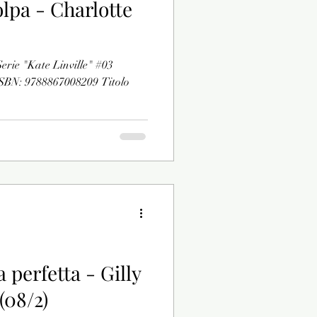
lpa - Charlotte
erie "Kate Linville" #03
 ISBN: 9788867008209 Titolo
 perfetta - Gilly
(08/2)