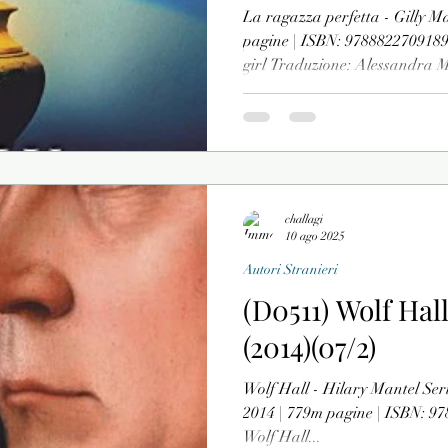
La ragazza perfetta - Gilly Ma
pagine | ISBN: 9788822709189 
girl Traduzione: Alessandra M
occhi di tutti coloro che la c
bambina prodigio e poi genio 
perfetta. Eppure, diversi anni
tre adolescenti. Ha scontato l
guardare al futuro. La sua stor
la ser
challagi
10 ago 2025
Autori Stranieri
(D0511) Wolf Hal
(2014)(07/2)
Wolf Hall - Hilary Mantel Seri
2014 | 779m pagine | ISBN: 97
Wolf Hall...