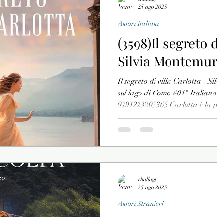
25 ago 2025
Autori Italiani
(3598)Il segreto d
Silvia Montemurr
Il segreto di villa Carlotta - S
sul lago di Como #01" Italiano
9791223205365 Carlotta è la p
Marianne Nassau e del principe
vita è appena crollata: Marian
creando uno scandalo senza pre
abbandonare Potsdam alla vol
Como, per trascorrere l’estate c
rilutta
challagi
25 ago 2025
Autori Stranieri