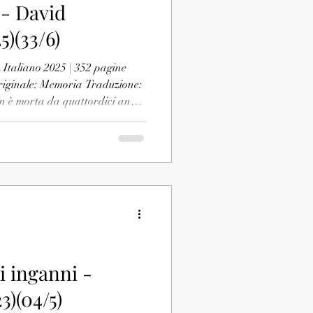
 - David
5)(33/6)
 | 352 pagine
iginale: Memoria Traduzione:
 è morta da quattordici anni
ai voluto accettarlo. E
fia scattata molto di recente in
e sue speranze si riaccendono.
ita di rosso dà le spalle
ssomiglia moltissimo a Claire.
i inganni -
3)(04/5)