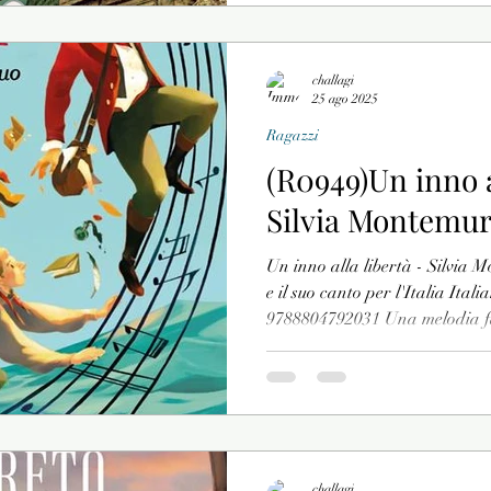
challagi
25 ago 2025
Ragazzi
(R0949)Un inno a
Silvia Montemurr
Un inno alla libertà - Silvia
e il suo canto per l'Italia Ital
9788804792031 Una melodia fa
risuonano nell'aria e che, spes
intonano in un'unica voce... E
qual è la sua vera storia, quale
profondo? Il Canto degli Italia
nato, il Risorgimento, e agli i
challagi