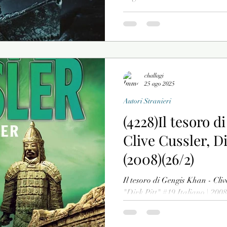
challagi
25 ago 2025
Autori Stranieri
(4228)Il tesoro 
Clive Cussler, D
(2008)(26/2)
Il tesoro di Gengis Khan - Cliv
"Dirk Pitt" #19 Italiano | 2008
9788830425071 Titolo...