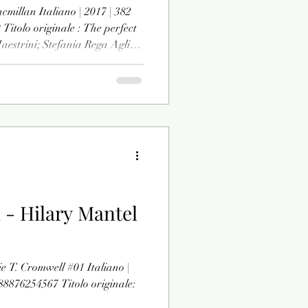
cmillan Italiano | 2017 | 382
Titolo originale : The perfect
aestrini; Stefania Rega Agli
onoscono, Zoe Maisey, prima
della musica, è una ragazza
 fa Zoe ha causato la morte di
a sua pena, e ora potrebbe
ia e la sua nuova vita iniziano
l - Hilary Mantel
e T. Cromwell #01 Italiano |
88876254567 Titolo originale: