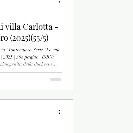
i villa Carlotta -
o (2025)(55/5)
ilvia Montemurro Serie "Le ville
 | 2025 | 368 pagine | ISBN:
rimogenita della duchessa
 Alberto di Prussia, e la sua
ne ha lasciato il marito,
cedenti, e ha stabilito di
ta di Tremezzo, sul Lago di
on le figlie. Carlotta la segue,