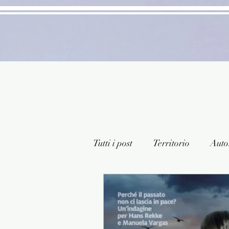
Tutti i post
Territorio
Autor
Classici lett. italiana
Sagg
Arte/Pittura
Teatro/Poesi