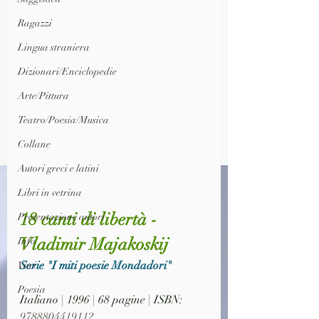
Ragazzi
Lingua straniera
Dizionari/Enciclopedie
Arte/Pittura
Teatro/Poesia/Musica
Collane
Autori greci e latini
Libri in vetrina
18 canti di libertà - 
Presentazione autori
Vladimir Majakoskij
Info
Serie "I miti poesie Mondadori"
Vari
Poesia
Italiano | 1996 | 68 pagine | ISBN: 
9788804419112