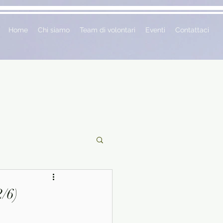
Home
Chi siamo
Team di volontari
Eventi
Contattaci
ciclopedie
/6)
 vetrina