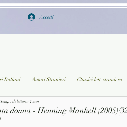
Accedi
i Italiani
Autori Stranieri
Classici lett. straniera
istica
Tempo di lettura: 1 min
Ragazzi
Lingua straniera
Dizionari/En
nta donna - Henning Mankell (2005)(32
5
a/Musica
Collane
Autori greci e latini
Libri in