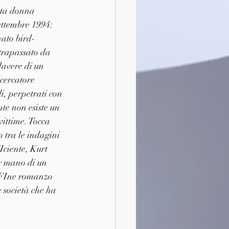
nta donna 
ettembre 1994: 
nato bird-
 trapassato da 
davere di un 
cercatore 
i, perpetrati con 
te non esiste un 
ittime. Tocca 
 tra le indagini 
Iciente, Kurt 
r mano di un 
 FIne romanzo 
 società che ha 