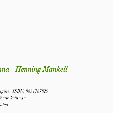
onna - Henning Mankell
 pagine | ISBN: 8831787829
 femte kvinnan
Puleo