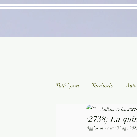
Tutti i post
Territorio
Autor
Classici lett. italiana
challagi
17 lug 2022
Sagg
(2738) La qui
Aggiornamento:
31 ago 202
Arte/Pittura
Teatro/Poesi