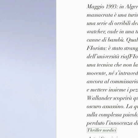
Maggio 1993: in Algeri
massacrata è una turis
una serie di orribili d
watcher, cade in una tr
canne di bambù. Qualch
FIorista: è stato stra
dell’università riafFIo
una tecnica che non la
movente, né s’intraved
ancora al commissario W
e mettere insieme i pez
Wallander scoprirà qua
oscuro assassino. La 
sulla complessa psicol
perduto l’innocenza di
Thriller nordici