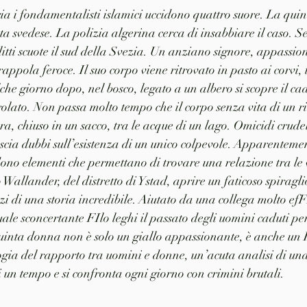
a i fondamentalisti islamici uccidono quattro suore. La qui
ta svedese. La polizia algerina cerca di insabbiare il caso. S
elitti scuote il sud della Svezia. Un anziano signore, appassio
appola feroce. Il suo corpo viene ritrovato in pasto ai corvi,
e giorno dopo, nel bosco, legato a un albero si scopre il ca
ngolato. Non passa molto tempo che il corpo senza vita di un ri
ra, chiuso in un sacco, tra le acque di un lago. Omicidi crudel
scia dubbi sull’esistenza di un unico colpevole. Apparentemen
ono elementi che permettano di trovare una relazione tra le v
allander, del distretto di Ystad, aprire un faticoso spiraglio
zi di una storia incredibile. Aiutato da una collega molto efF
le sconcertante FIlo leghi il passato degli uomini caduti pe
quinta donna non è solo un giallo appassionante, è anche un
ogia del rapporto tra uomini e donne, un’acuta analisi di una
 un tempo e si confronta ogni giorno con crimini brutali.