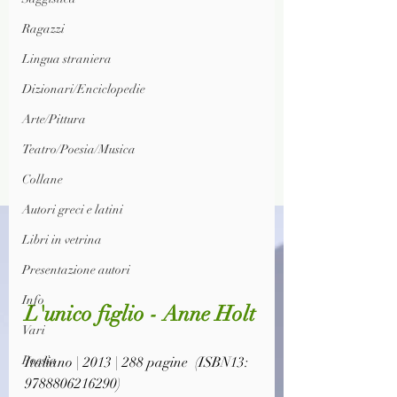
Ragazzi
Lingua straniera
Dizionari/Enciclopedie
Arte/Pittura
Teatro/Poesia/Musica
Collane
Autori greci e latini
Libri in vetrina
Presentazione autori
Info
L'unico figlio - Anne Holt
Vari
Poesia
Italiano | 2013 | 288 pagine  (ISBN13: 
9788806216290)