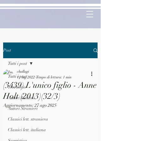
Post
Tutti i post
challagi
Tutti i post
11 lug 2022
Tempo di lettura: 1 min
(3439) L'unico figlio - Anne
Territorio
Holt (2013)(32/3)
Autori Italiani
Aggiornamento:
27 ago 2025
Autori Stranieri
Classici lett. straniera
Classici lett. italiana
Saggistica