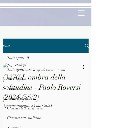
Post
Tutti i post
challagi
Tutti i post
20 feb 2024
Tempo di lettura: 1 min
(3470)L'ombra della
Territorio
solitudine - Paolo Roversi
Autori Italiani
(2024)(56/2)
Autori Stranieri
Aggiornamento:
24 mar 2025
Classici lett. straniera
Classici lett. italiana
Saggistica