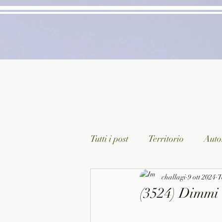
Tutti i post
Territorio
Autor
Classici lett. italiana
challagi
9 ott 2024
Sagg
T
(3524) Dimmi 
Arte/Pittura
Teatro/Poesi