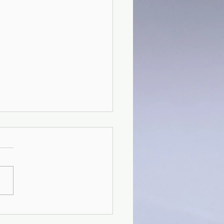
)Ombre sul Naviglio -
Teruzzi (2021)(66/3)