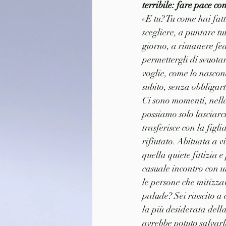
terribile: fare pace co
«E tu? Tu come hai fatt
scegliere, a puntare t
giorno, a rimanere fede
permettergli di svuotar
voglie, come lo nascond
subito, senza obbligar
Ci sono momenti, nell
possiamo solo lasciarc
trasferisce con la figli
rifiutato. Abituata a 
quella quiete fittizia 
casuale incontro con u
le persone che mitizza
palude? Sei riuscito a 
la più desiderata della
avrebbe potuto salvarl