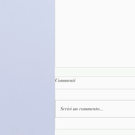
Commenti
Scrivi un commento...
(C0689)L'incertezza del domani
- Gian Andrea Cerone (2026)