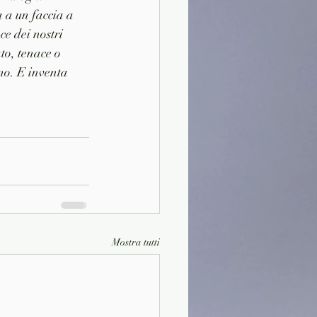
a a un faccia a 
e dei nostri 
to, tenace o 
mo. E inventa 
Mostra tutti