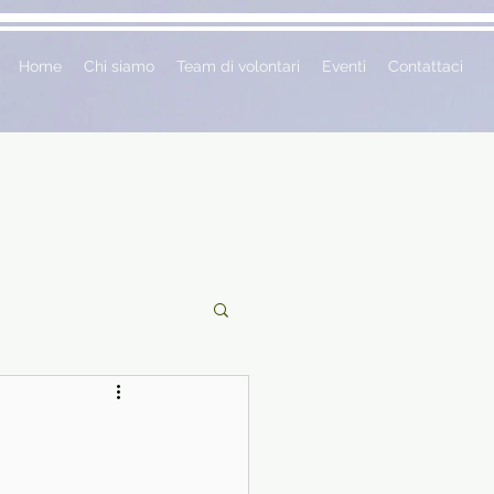
Home
Chi siamo
Team di volontari
Eventi
Contattaci
ciclopedie
 vetrina