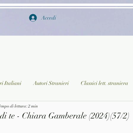
Accedi
i Italiani
Autori Stranieri
Classici lett. straniera
istica
empo di lettura: 2 min
Ragazzi
Lingua straniera
Dizionari/En
di te - Chiara Gamberale (2024)(57/2)
a/Musica
Collane
Autori greci e latini
Libri in