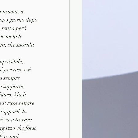
 consuma, a 
 dopo giorno dopo 
o senza però 
le metti le 
ere, che succeda 
possibile, 
 per caso e si 
ha sempre 
n sopporta 
uturo. Ma il 
a: ricontattare 
sopporti, la 
sì va a trovare 
ragazzo che forse 
E a ogni 