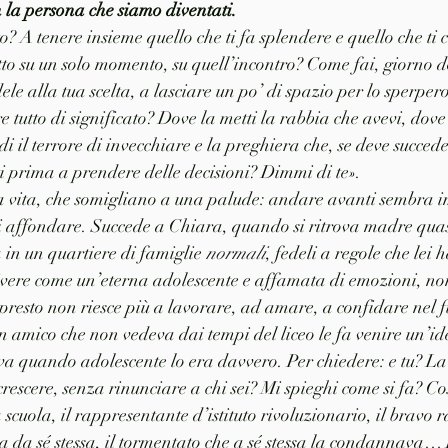
n la persona che siamo diventati.
o? A tenere insieme quello che ti fa splendere e quello che ti
utto su un solo momento, su quell’incontro? Come fai, giorno
le alla tua scelta, a lasciare un po’ di spazio per lo sperper
e tutto di significato? Dove la metti la rabbia che avevi, dove 
i il terrore di invecchiare e la preghiera che, se deve succed
ti prima a prendere delle decisioni? Dimmi di te».
a vita, che somigliano a una palude: andare avanti sembra im
i affondare. Succede a Chiara, quando si ritrova madre quasi
a in un quartiere di famiglie 
normali
, fedeli a regole che lei 
vivere come un’eterna adolescente e affamata di emozioni, no
e presto non riesce più a lavorare, ad amare, a confidare nel f
n amico che non vedeva dai tempi del liceo le fa venire un’ide
va quando adolescente lo era davvero. Per chiedere: e tu? La 
crescere, senza rinunciare a chi sei? Mi spieghi come si fa? Co
 scuola, il rappresentante d’istituto rivoluzionario, il bravo 
a da sé stessa, il tormentato che a sé stessa la condannava… 