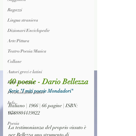
Ragazzi
Lingua straniera
Dizionari/Enciclopedie
Arte/Pittura
Teatro/Poesia/Musica
Collane
Autori greci e latini
40 poesie - Dario Bellezza
Libri in vetrina
Serie "I miti poesie Mondadori"
Presentazione autori
Info
Italiano | 1966 | 66 pagine | ISBN: 
9788804419822
Vari
Poesia
La testimonianza del proprio vissuto è 
per Bellezza uno strumento di 