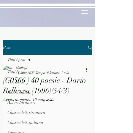
Post
Tutti i post
challagi
Tutti i post
18 mag 2023
Tempo di lettura: 1 min
(C0566 ) 40 poesie - Dario
Territorio
Bellezza (1996)(54/3)
Autori Italiani
Aggiornamento:
18 mag 2023
Autori Stranieri
Classici lett. straniera
Classici lett. italiana
Saggistica