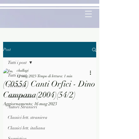
Post
Tutti i post
challagi
Tutti i post
12 mag 2023
Tempo di lettura: 1 min
(C0554) Canti Orfici - Dino
Territorio
Campana(2004)(54/2)
Autori Italiani
Aggiornamento:
16 mag 2023
Autori Stranieri
Classici lett. straniera
Classici lett. italiana
Saggistica