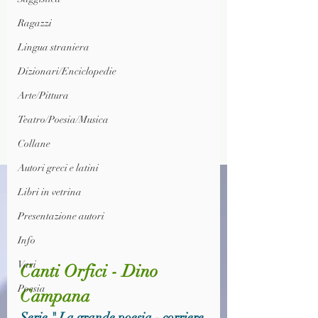
Ragazzi
Lingua straniera
Dizionari/Enciclopedie
Arte/Pittura
Teatro/Poesia/Musica
Collane
Autori greci e latini
Libri in vetrina
Presentazione autori
Info
Vari
Canti Orfici - Dino 
Poesia
Campana
Serie " La grande poesia - corriere 