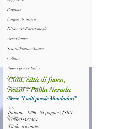
Ragazzi
Lingua straniera
Dizionari/Enciclopedie
Arte/Pittura
Teatro/Poesia/Musica
Collane
Autori greci e latini
Libri in vetrina
Città, città di fuoco, 
Presentazione autori
resisti - Pablo Neruda
Info
Serie "I miti poesie Mondadori"
Vari
Italiano | 1996 | 68 pagine | ISBN: 
Poesia
9788804421467
Titolo originale: 