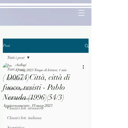
Post
Tutti i post
challagi
Tutti i post
17 mag 2023
Tempo di lettura: 1 min
( D0674)Città, città di
Territorio
fuoco, resisti - Pablo
Autori Italiani
Neruda (1996)(54/3)
Autori Stranieri
Aggiornamento:
19 mag 2023
Classici lett. straniera
Classici lett. italiana
Saggistica