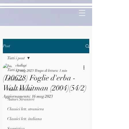
Post
Tutti i post
challagi
Tutti i post
12 mag 2023
Tempo di lettura: 1 min
(D0628) Foglie d'erba -
Territorio
Walt Whitman (2004)(54/2)
Autori Italiani
Aggiornamento:
16 mag 2023
Autori Stranieri
Classici lett. straniera
Classici lett. italiana
Saggistica