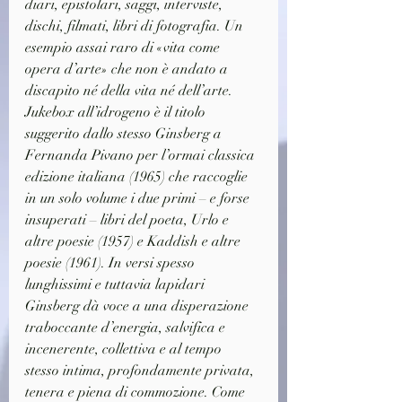
diari, epistolari, saggi, interviste, 
dischi, filmati, libri di fotografia. Un 
esempio assai raro di «vita come 
opera d’arte» che non è andato a 
discapito né della vita né dell’arte.
Jukebox all’idrogeno è il titolo 
suggerito dallo stesso Ginsberg a 
Fernanda Pivano per l’ormai classica 
edizione italiana (1965) che raccoglie 
in un solo volume i due primi – e forse 
insuperati – libri del poeta, Urlo e 
altre poesie (1957) e Kaddish e altre 
poesie (1961). In versi spesso 
lunghissimi e tuttavia lapidari 
Ginsberg dà voce a una disperazione 
traboccante d’energia, salvifica e 
incenerente, collettiva e al tempo 
stesso intima, profondamente privata, 
tenera e piena di commozione. Come 